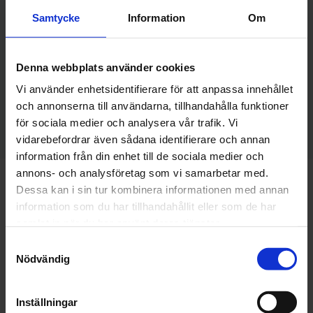
ett praktiskt perspektiv gör att jag som
Samtycke
Information
Om
företagare känner mig trygg i att det passar
väl in i verksamheten”, säger Oliver Kraft som
Denna webbplats använder cookies
även är Digital Strateg på WonderBrand AB.
Vi använder enhetsidentifierare för att anpassa innehållet
och annonserna till användarna, tillhandahålla funktioner
för sociala medier och analysera vår trafik. Vi
vidarebefordrar även sådana identifierare och annan
information från din enhet till de sociala medier och
annons- och analysföretag som vi samarbetar med.
Dessa kan i sin tur kombinera informationen med annan
information som du har tillhandahållit eller som de har
Senaste nytt
samlat in när du har använt deras tjänster.
Samtyckesval
Nödvändig
Inställningar