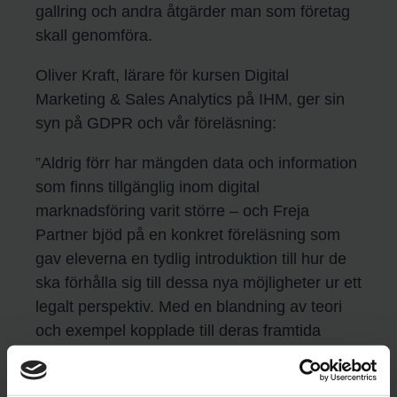
gallring och andra åtgärder man som företag
skall genomföra.
Oliver Kraft
, lärare för kursen Digital
Marketing & Sales Analytics på IHM, ger sin
syn på GDPR och vår föreläsning:
”Aldrig förr har mängden data och information
som finns tillgänglig inom digital
marknadsföring varit större – och Freja
Partner bjöd på en konkret föreläsning som
gav eleverna en tydlig introduktion till hur de
ska förhålla sig till dessa nya möjligheter ur ett
legalt perspektiv. Med en blandning av teori
och exempel kopplade till deras framtida
verktyg är de nu bättre rustade för arbetslivet.
Freja Partners sätt att förhålla sig till GDPR ur