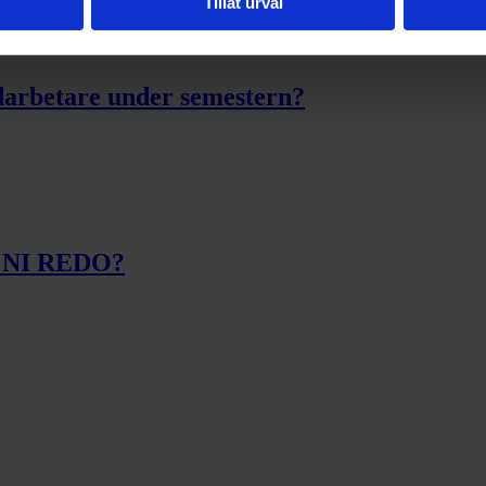
Tillåt urval
edarbetare under semestern?
ÄR NI REDO?