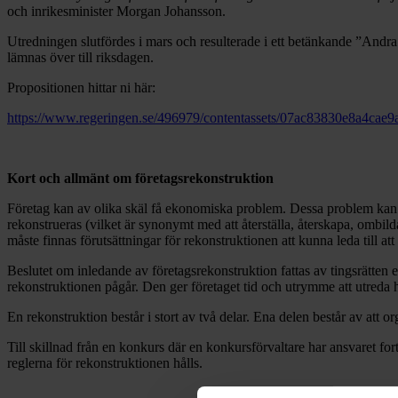
och inrikesminister Morgan Johansson.
Utredningen slutfördes i mars och resulterade i ett betänkande ”Andra
lämnas över till riksdagen.
Propositionen hittar ni här:
https://www.regeringen.se/496979/contentassets/07ac83830e8a4cae9
Kort och allmänt om företagsrekonstruktion
Företag kan av olika skäl få ekonomiska problem. Dessa problem kan i 
rekonstrueras (vilket är synonymt med att återställa, återskapa, ombilda
måste finnas förutsättningar för rekonstruktionen att kunna leda till 
Beslutet om inledande av företagsrekonstruktion fattas av tingsrätten 
rekonstruktionen pågår. Den ger företaget tid och utrymme att utreda hur
En rekonstruktion består i stort av två delar. Ena delen består av att
Till skillnad från en konkurs där en konkursförvaltare har ansvaret for
reglerna för rekonstruktionen hålls.