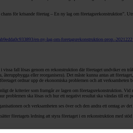
 chans för krisande företag – En ny lag om företagsrekonstruktion”. Utr
ab9edda0c933893/en-ny-lag-om-foretagsrekonstruktion-prop.-2021222
vissa fall lösas genom en rekonstruktion där företaget undviker en tråk
, återuppbygga eller reorganisera). Det måste kunna antas att företaget, d
att företaget ordnar upp de ekonomiska problemen och att verksamheten b
enligt de kriterier som framgår av lagen om företagsrekonstruktion. Vid r
 problemen ska lösas och hur ett negativt resultat ska vändas till ett po
 organisationen och verksamheten ses över och den andra ett omtag av det
tsätter företagets ledning att styra företaget i en rekonstruktion med st