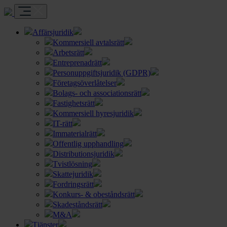
Affärsjuridik
Kommersiell avtalsrätt
Arbetsrätt
Entreprenadrätt
Personuppgiftsjuridik (GDPR)
Företagsöverlåtelser
Bolags- och associationsrätt
Fastighetsrätt
Kommersiell hyresjuridik
IT-rätt
Immaterialrätt
Offentlig upphandling
Distributionsjuridik
Tvistlösning
Skattejuridik
Fordringsrätt
Konkurs- & obeståndsrätt
Skadeståndsrätt
M&A
Tjänster