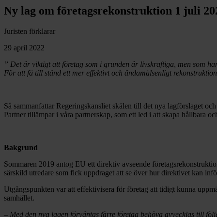
Ny lag om företagsrekonstruktion 1 juli 20
Juristen förklarar
29 april 2022
”
Det är viktigt att företag som i grunden är livskraftiga, men som ha
För att få till stånd ett mer effektivt och ändamålsenligt rekonstrukti
Så sammanfattar Regeringskansliet skälen till det nya lagförslaget oc
Partner tillämpar i våra partnerskap, som ett led i att skapa hållbara o
Bakgrund
Sommaren 2019 antog EU ett direktiv avseende företagsrekonstruktion 
särskild utredare som fick uppdraget att se över hur direktivet kan inför
Utgångspunkten var att effektivisera för företag att tidigt kunna upp
samhället.
–
Med den nya lagen förväntas färre företag behöva avvecklas till föl