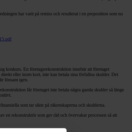
edningen har varit på remiss och resulterat i en proposition som nu
15.pdf
ig konkurs. En företagsrekonstruktion innebär att företaget
irekt eller inom kort, inte kan betala sina förfallna skulder. Det
lir lönsam igen.
ekonstruktion får företaget inte betala några gamla skulder så länge
sitivt.
 finansiella som tar sikte på räkenskaperna och skulderna.
öd av en rekonstruktör som ger råd och övervakar processen så att