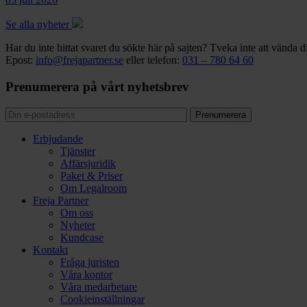
Se alla nyheter
Har du inte hittat svaret du sökte här på sajten? Tveka inte att vända di
Epost:
info@frejapartner.se
eller telefon:
031 – 780 64 60
Prenumerera på vårt nyhetsbrev
Erbjudande
Tjänster
Affärsjuridik
Paket & Priser
Om Legalroom
Freja Partner
Om oss
Nyheter
Kundcase
Kontakt
Fråga juristen
Våra kontor
Våra medarbetare
Cookieinställningar