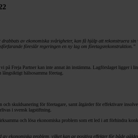
22
r drabbats av ekonomiska svårigheter, kan få hjälp att rekonstruera sin 
onsförfarande föreslår regeringen en ny lag om företagsrekonstruktion.”
h vi på Freja Partner kan inte annat än instämma. Lagförslaget ligger i
ch långsiktigt hälsosamma företag.
och skuldsanering för företagare, samt åtgärder för effektivare insol
livas i svensk lagstiftning.
märksamma och lösa ekonomiska problem som ett led i att förhindra konku
jd av ekonomiska problem, vilket kan ge positiva effekter för både gäl