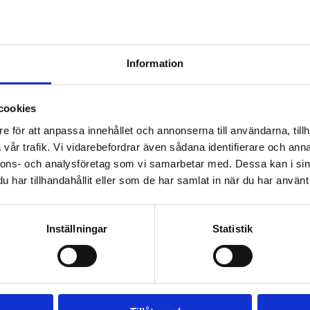
 att bli mer hållbara har ett lagförslag lagts fram. Lagen föreslås träda i
Information
der för att komma till rätta med ett företags ekonomiska problem ska k
att bedöma chanserna till fortsatt verksamhet,
, enklare och billigare alternativ till rekonstruktionsplan,
cookies
l i förtid, till exempel ett kostsamt hyresavtal,
tällas under tillsyn,
e för att anpassa innehållet och annonserna till användarna, tillh
rekonstruktionsärenden till färre tingsrätter än i dag.
vår trafik. Vi vidarebefordrar även sådana identifierare och anna
nnons- och analysföretag som vi samarbetar med. Dessa kan i sin
 prövning av frågor som är mer komplicerade än i dagens företagsrekonst
av rekonstruktionsregelverket och lönegarantin.
har tillhandahållit eller som de har samlat in när du har använt 
struera företag för att komma på rätt bana igen. Freja Partner vill i
nskap om juridik och hur du säkrar din betalning. Detta är givetvis någo
Inställningar
Statistik