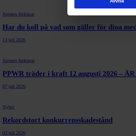
Avvisa
Juristen förklarar
Har du koll på vad som gäller för dina m
13 juli 2026
Juristen förklarar
PPWR träder i kraft 12 augusti 2026 – 
07 juli 2026
Nyhet
Rekordstort konkurrensskadestånd
03 juli 2026