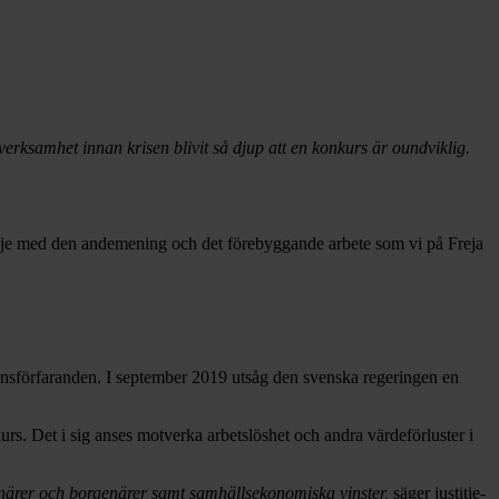
verksamhet innan krisen blivit så djup att en konkurs är oundviklig.
 linje med den andemening och det förebyggande arbete som vi på Freja
vensförfaranden. I september 2019 utsåg den svenska regeringen en
rs. Det i sig anses motverka arbetslöshet och andra värdeförluster i
denärer och borgenärer samt samhällsekonomiska vinster,
säger justitie-