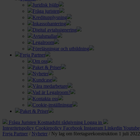
Juridisk hjälp
Fråga juristen
Kreditupplysning
Inkassohantering
Digital avtalssignering
Avtalsmallar
Legalroom
Föreläsningar och utbildning
Freja Partner
Om oss
Paket & Priser
Nyheter
Kundcase
Våra medarbetare
Vad är Legalroom?
Kontakta oss
Cookie-inställningar
Paket & Priser
Fråga Juristen
Kostnadsfri rådgivning
Logga in
Integritetspolicy
Cookiepolicy
Facebook
Instagram
Linkedin
Youtube
Freja Partner
/
Nyheter
/
Ny lag om företagsrekonstruktion 1 juli 2022