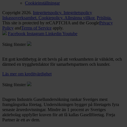
Cookieinställningar
Copyright 2026.
Integritetspolicy.
Integritetspolicy
Inkassoverksamhet.
Cookiepolicy.
Allmänna villkor.
Prislista.
This site is protected by reCAPTCHA and the Google
Privacy
Policy
and
Terms of Service
apply.
Facebook
Instagram
Linkedin
Youtube
Stäng fönster
Ett gott kreditbetyg är ett bevis på att verksamheten är välskött, och
därmed en trygghetsfaktor för samarbetspartners och kunder.
Läs mer om kreditvärdighet
Stäng fönster
Dagens Industris Gasellundersökning rankar Sveriges mest
framgångsrika företag. Undersökningen bygger på företagets fyra
senaste årsredovisningar. Mindre än 1 procent av Sveriges
aktiebolag uppfyller kraven för att få kallas Gasellföretag. Freja
Partner är ett av dem.