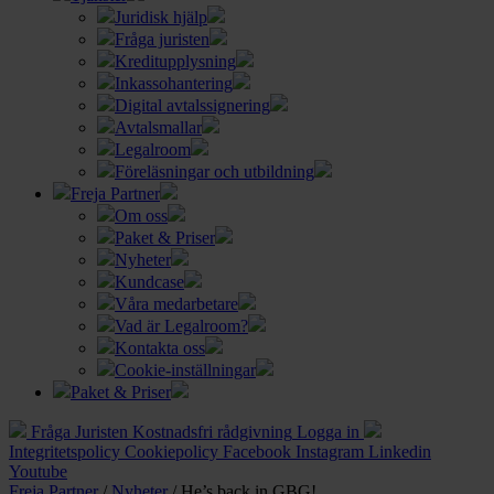
Juridisk hjälp
Fråga juristen
Kreditupplysning
Inkassohantering
Digital avtalssignering
Avtalsmallar
Legalroom
Föreläsningar och utbildning
Freja Partner
Om oss
Paket & Priser
Nyheter
Kundcase
Våra medarbetare
Vad är Legalroom?
Kontakta oss
Cookie-inställningar
Paket & Priser
Fråga Juristen
Kostnadsfri rådgivning
Logga in
Integritetspolicy
Cookiepolicy
Facebook
Instagram
Linkedin
Youtube
Freja Partner
/
Nyheter
/
He’s back in GBG!