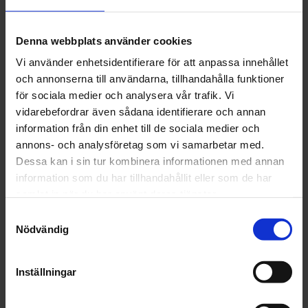
13 juli 2026
Denna webbplats använder cookies
Vi använder enhetsidentifierare för att anpassa innehållet
Juristen förklarar
och annonserna till användarna, tillhandahålla funktioner
för sociala medier och analysera vår trafik. Vi
PPWR träder i kraft 12 augusti 2026 –
vidarebefordrar även sådana identifierare och annan
ÄR NI REDO?
information från din enhet till de sociala medier och
annons- och analysföretag som vi samarbetar med.
07 juli 2026
Dessa kan i sin tur kombinera informationen med annan
information som du har tillhandahållit eller som de har
samlat in när du har använt deras tjänster.
Nyhet
Samtyckesval
Rekordstort konkurrensskadestånd
Nödvändig
03 juli 2026
Inställningar
Juristen förklarar