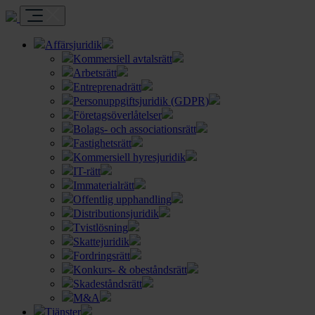
Affärsjuridik
Kommersiell avtalsrätt
Arbetsrätt
Entreprenadrätt
Personuppgiftsjuridik (GDPR)
Företagsöverlåtelser
Bolags- och associationsrätt
Fastighetsrätt
Kommersiell hyresjuridik
IT-rätt
Immaterialrätt
Offentlig upphandling
Distributionsjuridik
Tvistlösning
Skattejuridik
Fordringsrätt
Konkurs- & obeståndsrätt
Skadeståndsrätt
M&A
Tjänster