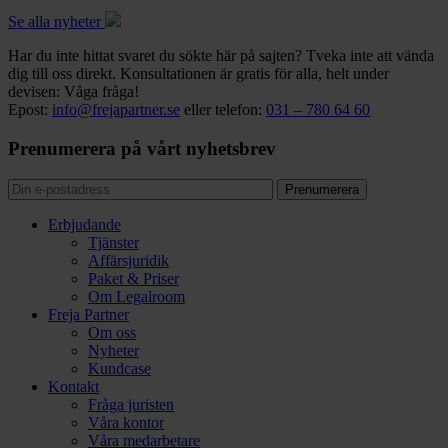
Se alla nyheter
Har du inte hittat svaret du sökte här på sajten? Tveka inte att vända
dig till oss direkt. Konsultationen är gratis för alla, helt under
devisen: Våga fråga!
Epost:
info@frejapartner.se
eller telefon:
031 – 780 64 60
Prenumerera på vårt nyhetsbrev
Erbjudande
Tjänster
Affärsjuridik
Paket & Priser
Om Legalroom
Freja Partner
Om oss
Nyheter
Kundcase
Kontakt
Fråga juristen
Våra kontor
Våra medarbetare