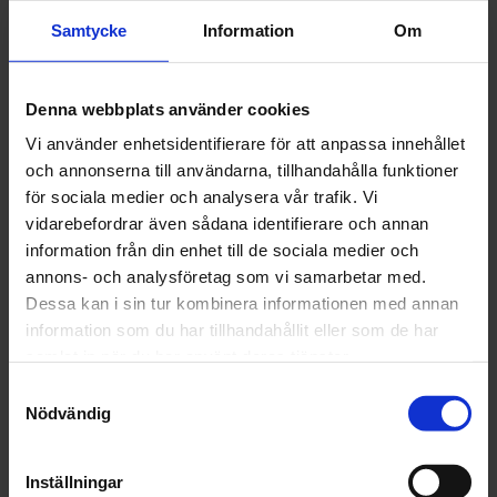
Samtycke
Information
Om
Denna webbplats använder cookies
Vi använder enhetsidentifierare för att anpassa innehållet
och annonserna till användarna, tillhandahålla funktioner
för sociala medier och analysera vår trafik. Vi
vidarebefordrar även sådana identifierare och annan
Juristen förklarar
information från din enhet till de sociala medier och
annons- och analysföretag som vi samarbetar med.
PPWR träder i kraft 12 augusti
Dessa kan i sin tur kombinera informationen med annan
2026 – ÄR NI REDO?
information som du har tillhandahållit eller som de har
samlat in när du har använt deras tjänster.
07 juli 2026
Samtyckesval
Nödvändig
Inställningar