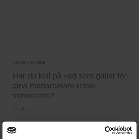
Juristen förklarar
Har du koll på vad som gäller för
dina medarbetare under
semestern?
13 juli 2026