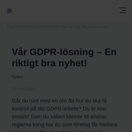
Freja Partner
/
Nyheter
/
Vår GDPR-lösning – En riktigt bra nyhet!
Vår GDPR-lösning – En
riktigt bra nyhet!
Nyhet
14 maj 2018
Går du runt med en oro för hur du ska få
kontroll på ditt GDPR-arbete? Du är inte
ensam! Som du säkert känner till ändras
reglerna kring hur du som företag får hantera