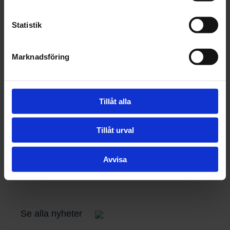
Statistik
Marknadsföring
Tillåt alla
Nyhet
Rekordstort
Tillåt urval
konkurrensskadestånd
Avvisa
03 juli 2026
Se alla nyheter