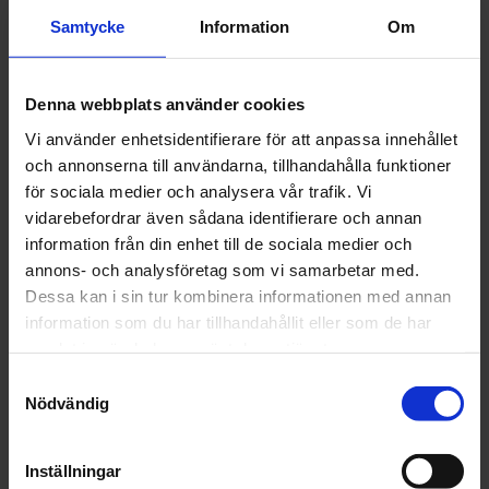
Juristen förklarar
Samtycke
Information
Om
PPWR träder i kraft 12 augusti
2026 – ÄR NI REDO?
Denna webbplats använder cookies
Vi använder enhetsidentifierare för att anpassa innehållet
07 juli 2026
och annonserna till användarna, tillhandahålla funktioner
för sociala medier och analysera vår trafik. Vi
vidarebefordrar även sådana identifierare och annan
information från din enhet till de sociala medier och
annons- och analysföretag som vi samarbetar med.
Dessa kan i sin tur kombinera informationen med annan
information som du har tillhandahållit eller som de har
samlat in när du har använt deras tjänster.
Samtyckesval
Nödvändig
Inställningar