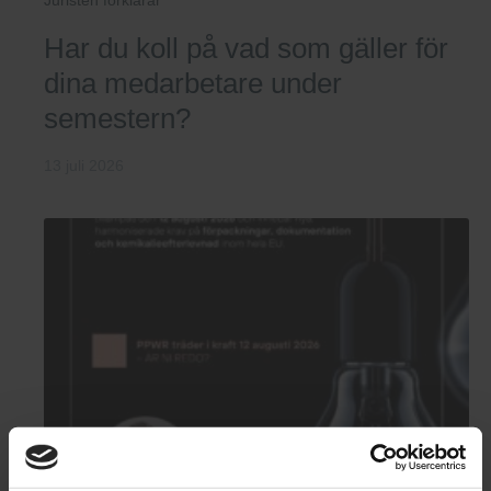
Juristen förklarar
Har du koll på vad som gäller för
dina medarbetare under
semestern?
13 juli 2026