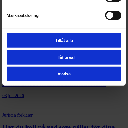
13 juli 2026
Marknadsföring
Juristen förklarar
PPWR träder i kraft 12 augusti 2026 –
ÄR NI REDO?
Tillåt alla
07 juli 2026
Tillåt urval
Nyhet
Avvisa
Rekordstort konkurrensskadestånd
03 juli 2026
Juristen förklarar
Har du koll på vad som gäller för dina