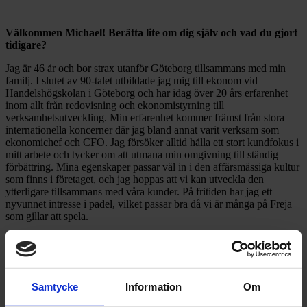
Välkommen Michael!
Berätta lite om dig själv och vad du gjort
tidigare?
Jag är 46 år och bor strax utanför Göteborg tillsammans med min
familj. I slutet av 90-talet utbildade jag mig till ekonom vid
Handelshögskolan i Göteborg och har idag över 20 års erfarenhet
inom allt från redovisning och ekonomistyrning till
verksamhetsutveckling. Min erfarenhet kommer främst från stora
internationella koncerner där jag bland annat varit verksam som
ekonomichef och CFO. Jag försöker alltid hålla ett stort kundfokus i
mitt arbete och tycker om att utmana min omgivning till ständig
förbättring. Mina egenskaper passar väl in i den affärsmässiga kultur
som finns i företaget, och jag hoppas att vi kan utveckla den
ytterligare tillsammans med våra kunder. På fritiden har jag ett
nyvunnet intresse i padel, vilket passar bra då vi är många på Freja
som gillar att spela.
Hur ser du på Freja Partner, och vad kommer du att kunna
bidra med på Freja fortsatta resa?
Samtycke
Information
Om
Freja Partner är ett väldigt spännande företag som bidrar med en helt