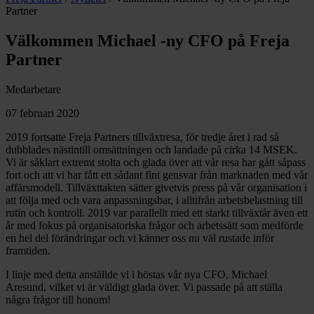
Partner
Välkommen Michael -ny CFO på Freja
Partner
Medarbetare
07 februari 2020
2019 fortsatte Freja Partners tillväxtresa, för tredje året i rad så
dubblades nästintill omsättningen och landade på cirka 14 MSEK.
Vi är såklart extremt stolta och glada över att vår resa har gått såpass
fort och att vi har fått ett sådant fint gensvar från marknaden med vår
affärsmodell. Tillväxttakten sätter givetvis press på vår organisation i
att följa med och vara anpassningsbar, i alltifrån arbetsbelastning till
rutin och kontroll. 2019 var parallellt med ett starkt tillväxtår även ett
år med fokus på organisatoriska frågor och arbetssätt som medförde
en hel del förändringar och vi känner oss nu väl rustade inför
framtiden.
I linje med detta anställde vi i höstas vår nya CFO, Michael
Aresund, vilket vi är väldigt glada över. Vi passade på att ställa
några frågor till honom!