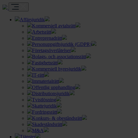
Affärsjuridik
Kommersiell avtalsrätt
Arbetsrätt
Entreprenadrätt
Personuppgiftsjuridik (GDPR)
Företagsöverlåtelser
Bolags- och associationsrätt
Fastighetsrätt
Kommersiell hyresjuridik
IT-rätt
Immaterialrätt
Offentlig upphandling
Distributionsjuridik
Tvistlösning
Skattejuridik
Fordringsrätt
Konkurs- & obeståndsrätt
Skadeståndsrätt
M&A
Tjänster