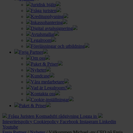
Juridisk hjälp
Fråga juristen
Kreditupplysning
Inkassohantering
Digital avtalssignering
Avtalsmallar
Legalroom
Föreläsningar och utbildning
Freja Partner
Om oss
Paket & Priser
Nyheter
Kundcase
Våra medarbetare
Vad är Legalroom?
Kontakta oss
Cookie-inställningar
Paket & Priser
Fråga Juristen
Kostnadsfri rådgivning
Logga in
Integritetspolicy
Cookiepolicy
Facebook
Instagram
Linkedin
Youtube
Freja Partner
/
Nyheter
/
Välkommen Michael -ny CFO på Freja