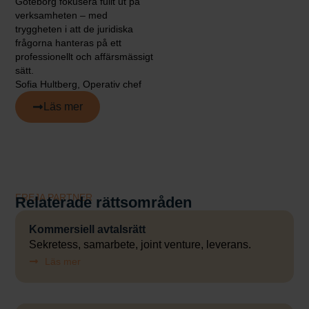
Göteborg fokusera fullt ut på
verksamheten – med
tryggheten i att de juridiska
frågorna hanteras på ett
professionellt och affärsmässigt
sätt.
Sofia Hultberg, Operativ chef
Läs mer
FREJA PARTNER
Relaterade rättsområden
Kommersiell avtalsrätt
Sekretess, samarbete, joint venture, leverans.
Läs mer