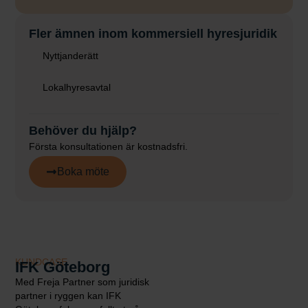
Fler ämnen inom kommersiell hyresjuridik
Nyttjanderätt
Lokalhyresavtal
Behöver du hjälp?
Första konsultationen är kostnadsfri.
Boka möte
KUNDCASE
IFK Göteborg
Med Freja Partner som juridisk
partner i ryggen kan IFK