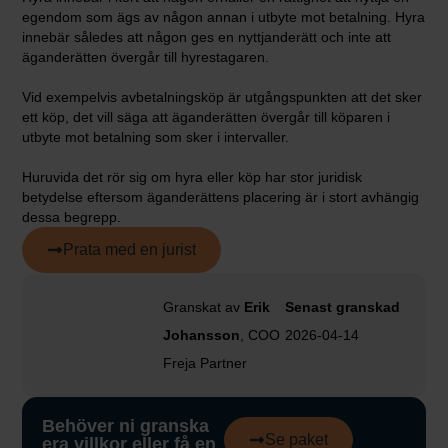
egendom som ägs av någon annan i utbyte mot betalning. Hyra
innebär således att någon ges en nyttjanderätt och inte att
äganderätten övergår till hyrestagaren.
Vid exempelvis avbetalningsköp är utgångspunkten att det sker
ett köp, det vill säga att äganderätten övergår till köparen i
utbyte mot betalning som sker i intervaller.
Huruvida det rör sig om hyra eller köp har stor juridisk
betydelse eftersom äganderättens placering är i stort avhängig
dessa begrepp.
Prata med en jurist
Granskat av
Erik
Senast granskad
Johansson
, COO
2026-04-14
Freja Partner
Behöver ni granska
Se paket
era villkor eller få en