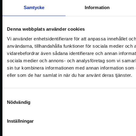
hyresjuridik
Samtycke
Information
Konsultationen är kostnadsfri.
Vi kan också hålla en
skräddarsydd utbildning för
Denna webbplats använder cookies
ert team — första mötet är
gratis.
Vi använder enhetsidentifierare för att anpassa innehållet och
användarna, tillhandahålla funktioner för sociala medier och a
E-POST
E-POST
info@frejapartner.se
031 - 780
vidarebefordrar även sådana identifierare och annan informatio
64 60
sociala medier och annons- och analysföretag som vi samar
sin tur kombinera informationen med annan information som du
FÖRETAG (Ej OBLIGATORISK)
eller som de har samlat in när du har använt deras tjänster.
Samtyckesval
E-POST
Nödvändig
Inställningar
Skicka