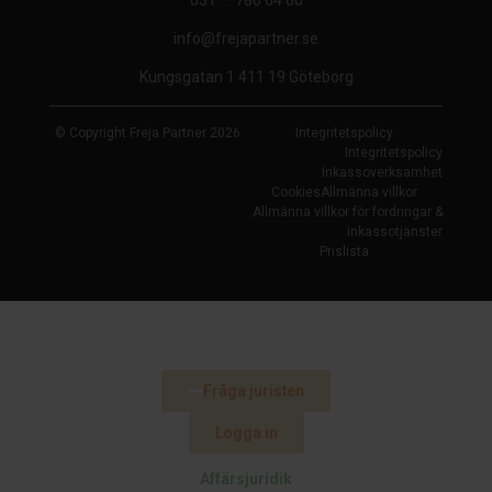
info@frejapartner.se
Kungsgatan 1 411 19 Göteborg
© Copyright Freja Partner 2026
Integritetspolicy
Integritetspolicy
Inkassoverksamhet
Cookies
Allmänna villkor
Allmänna villkor för fordringar &
inkassotjänster
Prislista
Fråga juristen
Logga in
Affärsjuridik