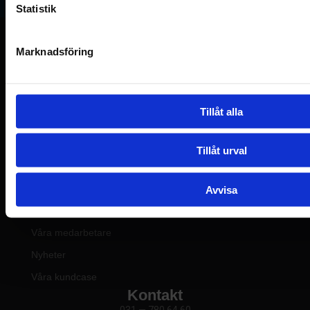
Statistik
Marknadsföring
Framtidens juristbyrå i Göteborg. Affärsjuridisk
rådgivning till fast pris för växande SME-företag.
Tillåt alla
Tjänster
Affärsjuridik
Tillåt urval
Tjänster
Paket & priser
Avvisa
Freja Partner
Om Freja
Våra medarbetare
Nyheter
Våra kundcase
Kontakt
031 — 780 64 60