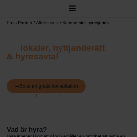
Freja Partner
/
Affärsjuridik
/
Kommersiell hyresjuridik
Kommersiell hyresjuridik
för
lokaler, nyttjanderätt
& hyresavtal
Vi granskar, upprättar och förhandlar hyresavtal för
kommersiella lokaler. Välj mellan paketpris, löpande timtaxa
eller fast pris — ni bestämmer.
Boka en gratis konsultation
Fast paket från 2 500 kr/mån
Timtaxa från 3 300 kr/h
Svar inom 72h
Vad är hyra?
Hyra innebär i kort att någon erhåller en rättighet att nyttja en