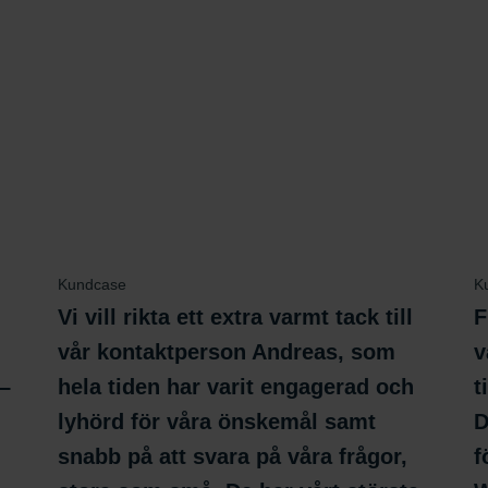
Kundcase
K
Vi vill rikta ett extra varmt tack till
F
vår kontaktperson Andreas, som
v
 –
hela tiden har varit engagerad och
t
lyhörd för våra önskemål samt
D
snabb på att svara på våra frågor,
f