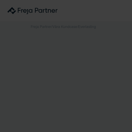
Freja Partner
/
Våra Kundcase
/
Everlasting