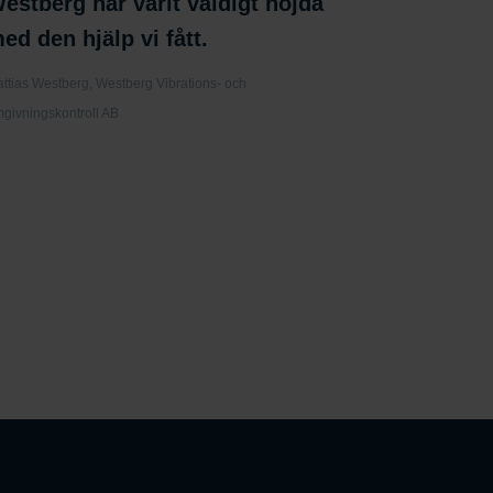
estberg har varit väldigt nöjda
ed den hjälp vi fått.
ttias Westberg, Westberg Vibrations- och
givningskontroll AB