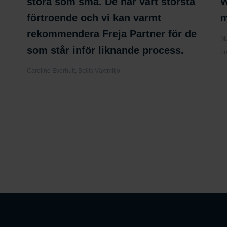
stora som små. De har vårt största
W
förtroende och vi kan varmt
m
rekommendera Freja Partner för de
Ma
som står inför liknande process.
om
Caroline Everhult, Bellis Växtmiljö