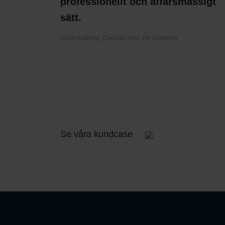
professionellt och affärsmässigt
sätt.
Sofia Hultberg, Operativ chef, IFK Göteborg
Se våra kundcase