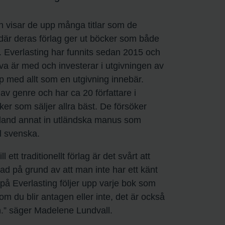
 visar de upp många titlar som de
 där deras förlag ger ut böcker som både
it. Everlasting har funnits sedan 2015 och
älva är med och investerar i utgivningen av
p med allt som en utgivning innebär.
av genre och har ca 20 författare i
ker som säljer allra bäst. De försöker
 bland annat in utländska manus som
ll svenska.
 ett traditionellt förlag är det svårt att
lad på grund av att man inte har ett känt
i på Everlasting följer upp varje bok som
m du blir antagen eller inte, det är också
en.” säger Madelene Lundvall.