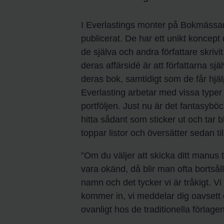
I Everlastings monter på Bokmässan
publicerat. De har ett unikt koncept
de själva och andra författare skriv
deras affärsidé är att författarna sj
deras bok, samtidigt som de får hjäl
Everlasting arbetar med vissa typer 
portföljen. Just nu är det fantasyböc
hitta sådant som sticker ut och tar
toppar listor och översätter sedan ti
”Om du väljer att skicka ditt manus till
vara okänd, då blir man ofta bortsål
namn och det tycker vi är tråkigt. V
kommer in, vi meddelar dig oavsett o
ovanligt hos de traditionella förlag