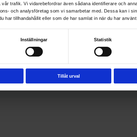
mellan oss och samarbetspartners, fö
vår trafik. Vi vidarebefordrar även sådana identifierare och anna
som verkligen kan ställa till det om d
nnons- och analysföretag som vi samarbetar med. Dessa kan i sin
har tillhandahållit eller som de har samlat in när du har använt 
George oss med att göra om många a
för oss och för till exempel författa
kan vi skicka även det till George f
Inställningar
Statistik
alla till att ha någon som kan hjälpa
rekommenderar Freja Partner, men 
skrattar.
Tillåt urval