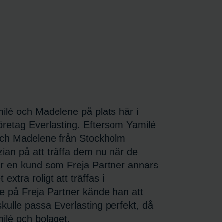
lé och Madelene på plats här i
företag Everlasting. Eftersom Yamilé
 och Madelene från Stockholm
zian på att träffa dem nu när de
är en kund som Freja Partner annars
extra roligt att träffas i
e på Freja Partner kände han att
kulle passa Everlasting perfekt, då
milé och bolaget.