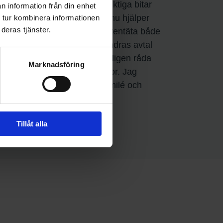
rfattare och designers är viktiga bitar
n information från din enhet
et inte är korrekt gjort. Just nu hjälper
 tur kombinera informationen
deras tjänster.
vtal så att de ska vara vattentäta både
ren. Om vi ska skriva under andras avtal
ör granskning. Jag skulle verkligen råda
Marknadsföring
 till med denna typen av frågor. Jag
George är våran.” säger Yamilé och
Tillåt alla