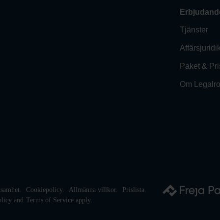
Erbjudand
Tjänster
Affärsjuridi
Paket & Pri
Om Legalr
rksamhet.
Cookiepolicy.
Allmänna villkor.
Prislista.
olicy
and
Terms of Service
apply.