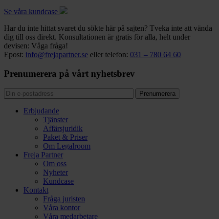
Se våra kundcase
Har du inte hittat svaret du sökte här på sajten? Tveka inte att vända
dig till oss direkt. Konsultationen är gratis för alla, helt under
devisen: Våga fråga!
Epost:
info@frejapartner.se
eller telefon:
031 – 780 64 60
Prenumerera på vårt nyhetsbrev
Erbjudande
Tjänster
Affärsjuridik
Paket & Priser
Om Legalroom
Freja Partner
Om oss
Nyheter
Kundcase
Kontakt
Fråga juristen
Våra kontor
Våra medarbetare