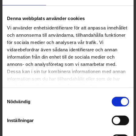
önskemål samt snabb på att svara på våra
frågor, stora som små. De har vårt största
förtroende och vi kan varmt
Denna webbplats använder cookies
rekommendera Freja Partner för de som
Vi använder enhetsidentifierare för att anpassa innehållet
står inför liknande process.
och annonserna till användarna, tillhandahålla funktioner
för sociala medier och analysera vår trafik. Vi
Caroline Everhult, Bellis Växtmiljö
vidarebefordrar även sådana identifierare och annan
information från din enhet till de sociala medier och
annons- och analysföretag som vi samarbetar med.
Kundcase
Dessa kan i sin tur kombinera informationen med annan
information som du har tillhandahållit eller som de har
Freja har varit en trygg partner som
samlat in när du har använt deras tjänster.
varit intresserad, hjälpsam och tillgänglig
under hela processen. Detta har i sin tur
Samtyckesval
Nödvändig
skapat stort förtroende och en trygghet.
Vi på Westberg har varit väldigt nöjda
med den hjälp vi fått.
Inställningar
Mattias Westberg, Westberg Vibrations- och omgivningskontroll AB