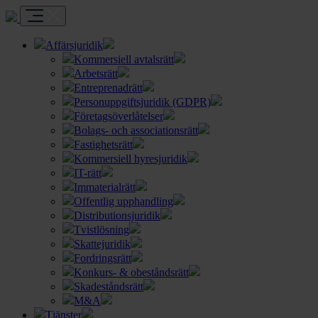
Affärsjuridik
Kommersiell avtalsrätt
Arbetsrätt
Entreprenadrätt
Personuppgiftsjuridik (GDPR)
Företagsöverlåtelser
Bolags- och associationsrätt
Fastighetsrätt
Kommersiell hyresjuridik
IT-rätt
Immaterialrätt
Offentlig upphandling
Distributionsjuridik
Tvistlösning
Skattejuridik
Fordringsrätt
Konkurs- & obeståndsrätt
Skadeståndsrätt
M&A
Tjänster