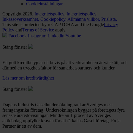
Cookieinställningar
Copyright 2026.
Integritetspolicy.
Integritetspolicy
Inkassoverksamhet.
Cookiepolicy.
Allmänna villkor.
Prislista.
This site is protected by reCAPTCHA and the Google
Privacy
Policy
and
Terms of Service
apply.
Facebook
Instagram
Linkedin
Youtube
Stäng fönster
Ett gott kreditbetyg är ett bevis på att verksamheten är välskött, och
därmed en trygghetsfaktor för samarbetspartners och kunder.
Läs mer om kreditvärdighet
Stäng fönster
Dagens Industris Gasellundersökning rankar Sveriges mest
framgångsrika företag. Undersökningen bygger på företagets fyra
senaste årsredovisningar. Mindre än 1 procent av Sveriges
aktiebolag uppfyller kraven för att få kallas Gasellföretag. Freja
Partner är ett av dem.