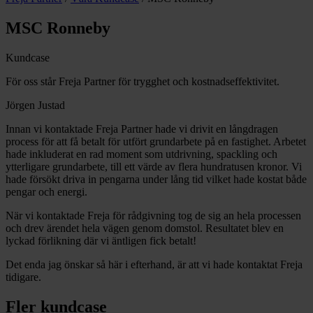
MSC Ronneby
Kundcase
För oss står Freja Partner för trygghet och kostnadseffektivitet.
Jörgen Justad
Innan vi kontaktade Freja Partner hade vi drivit en långdragen
process för att få betalt för utfört grundarbete på en fastighet. Arbetet
hade inkluderat en rad moment som utdrivning, spackling och
ytterligare grundarbete, till ett värde av flera hundratusen kronor. Vi
hade försökt driva in pengarna under lång tid vilket hade kostat både
pengar och energi.
När vi kontaktade Freja för rådgivning tog de sig an hela processen
och drev ärendet hela vägen genom domstol. Resultatet blev en
lyckad förlikning där vi äntligen fick betalt!
Det enda jag önskar så här i efterhand, är att vi hade kontaktat Freja
tidigare.
Fler kundcase