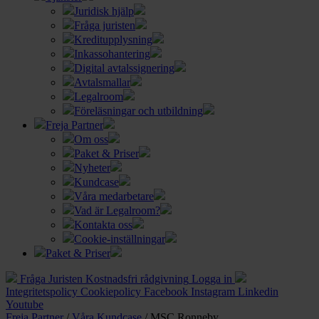
Juridisk hjälp
Fråga juristen
Kreditupplysning
Inkassohantering
Digital avtalssignering
Avtalsmallar
Legalroom
Föreläsningar och utbildning
Freja Partner
Om oss
Paket & Priser
Nyheter
Kundcase
Våra medarbetare
Vad är Legalroom?
Kontakta oss
Cookie-inställningar
Paket & Priser
Fråga Juristen
Kostnadsfri rådgivning
Logga in
Integritetspolicy
Cookiepolicy
Facebook
Instagram
Linkedin
Youtube
Freja Partner
/
Våra Kundcase
/
MSC Ronneby