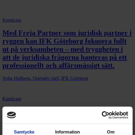
Kundcase
Med Freja Partner som juridisk partner i
ryggen kan IFK Göteborg fokusera fullt
ut på verksamheten – med tryggheten i
att de juridiska frågorna hanteras på ett
professionellt och affärsmässigt sätt.
Sofia Hultberg, Operativ chef, IFK Göteborg
Kundcase
Vi vill rikta ett extra varmt tack till vår
kontaktperson Andreas, som hela tiden
har varit engagerad och lyhörd för våra
Samtycke
Information
Om