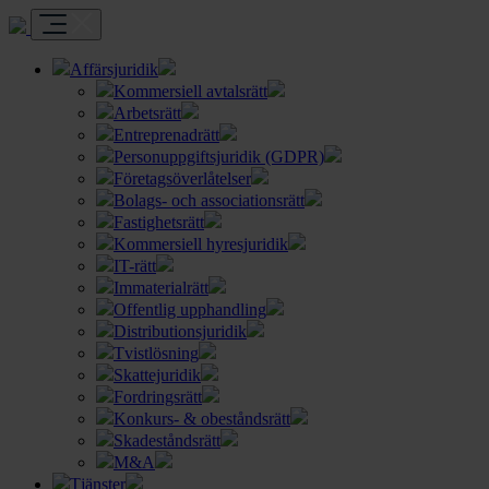
Affärsjuridik
Kommersiell avtalsrätt
Arbetsrätt
Entreprenadrätt
Personuppgiftsjuridik (GDPR)
Företagsöverlåtelser
Bolags- och associationsrätt
Fastighetsrätt
Kommersiell hyresjuridik
IT-rätt
Immaterialrätt
Offentlig upphandling
Distributionsjuridik
Tvistlösning
Skattejuridik
Fordringsrätt
Konkurs- & obeståndsrätt
Skadeståndsrätt
M&A
Tjänster