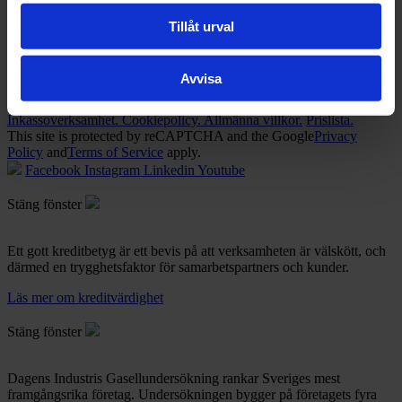
Kontakt
Fråga juristen
Tillåt urval
Våra kontor
Våra medarbetare
Cookieinställningar
Avvisa
Copyright 2026.
Integritetspolicy.
Integritetspolicy
Inkassoverksamhet.
Cookiepolicy.
Allmänna villkor.
Prislista.
This site is protected by reCAPTCHA and the Google
Privacy
Policy
and
Terms of Service
apply.
Facebook
Instagram
Linkedin
Youtube
Stäng fönster
Ett gott kreditbetyg är ett bevis på att verksamheten är välskött, och
därmed en trygghetsfaktor för samarbetspartners och kunder.
Läs mer om kreditvärdighet
Stäng fönster
Dagens Industris Gasellundersökning rankar Sveriges mest
framgångsrika företag. Undersökningen bygger på företagets fyra