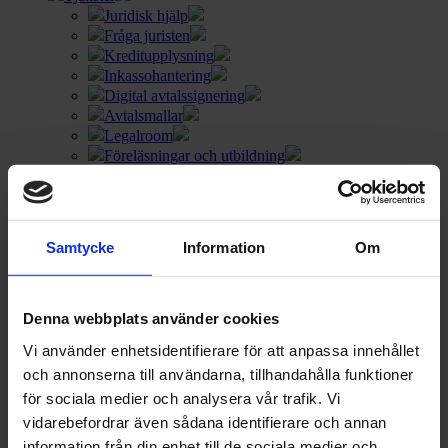
Juridisk hjälp
Fråga juristen
Kreditupplysning
Inkassohantering
Digital avtalssignering
Avtalsmallar
Legalroom
Föreläsningar och utbildning
Freja Partner
Om oss
Paket & Priser
Nyheter
Samtycke
Information
Om
Kundcase
Våra medarbetare
Vad är Legalroom?
Kontakta oss
Denna webbplats använder cookies
Cookie-inställningar
Vi använder enhetsidentifierare för att anpassa innehållet
Paket & Priser
och annonserna till användarna, tillhandahålla funktioner
Fråga Juristen
Kostnadsfri rådgivning
Logga in
för sociala medier och analysera vår trafik. Vi
Integritetspolicy
Cookiepolicy
Facebook
Instagram
Linkedin
vidarebefordrar även sådana identifierare och annan
Youtube
Freja Partner
/
Reviews
/
Robert Palmqvist, Afzelius
information från din enhet till de sociala medier och