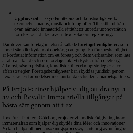
Upphovsrätt
– skyddar litterära och konstnärliga verk,
exempelvis manus, musik och fotografier. Till skillnad från
ovan nämnda immateriella rättigheter uppstår upphovsrätten
formlöst och du behöver inte ansöka om registrering.
Därutöver kan företag inneha så kallade
företagshemligheter
, som
har ett särskilt skydd mot obehöriga angrepp. En företagshemlighet
är kortfattat information om ett företag och dess verksamhet som inte
är allmänt känd och som företaget aktivt skyddar från obehörig
åtkomst, såsom prislistor, kundlistor, tillverkningsstrategier eller
affärsstrategier. Företagshemligheter kan skyddas juridiskt genom
t.ex. sekretessförbindelser med anställda och/eller samarbetspartners.
På Freja Partner hjälper vi dig att dra nytta
av och förvalta immateriella tillgångar på
bästa sätt genom att t.ex.:
Hos Freja Partner i Göteborg erbjuder vi juridisk rådgivning inom
immaterialrätt som hjälper dig skydda dina idéer och innovationer.
Vi kan hjälpa till med ansökningsprocesser, hantering av intrång och