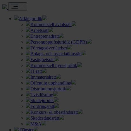
Affärsjuridik
Kommersiell avtalsrätt
Arbetsrätt
Entreprenadrätt
Personuppgiftsjuridik (GDPR)
Företagsöverlåtelser
Bolags- och associationsrätt
Fastighetsrätt
Kommersiell hyresjuridik
IT-rätt
Immaterialrätt
Offentlig upphandling
Distributionsjuridik
Tvistlösning
Skattejuridik
Fordringsrätt
Konkurs- & obeståndsrätt
Skadeståndsrätt
M&A
Tjänster