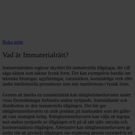
Boka möte
Vad är Immaterialrätt?
Immaterialrätten reglerar skyddet för immateriella tillgångar, det vill
säga sådant som saknar fysisk form. Det kan exempelvis handla om
tekniska lösningar, uppfinningar, varumärken, konstnärliga verk eller
andra intellektuella prestationer som inte manifesteras i fysisk form.
Genom att inneha en immaterialrätt kan rättighetsinnehavaren under
vissa förutsättningar förhindra andras nyttjande, framställande och
distribution av den immateriella tillgången. Det här ger
rättighetsinnehavaren en unik position på marknaden som det gäller
att vara strategisk kring. Rättighetsinnehavaren kan välja att ingripa
mot andras nyttjande av tillgången och på så sätt själv utnyttja och
kommersialisera tillgången. Alternativt kan rättighetsinnehavaren ge
andra rätt att använda tillgången mo ersättning genom exempelvis ett