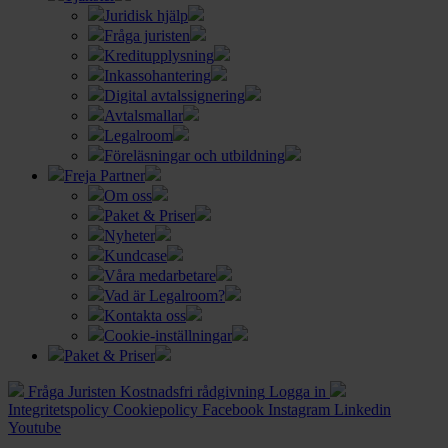
Juridisk hjälp
Fråga juristen
Kreditupplysning
Inkassohantering
Digital avtalssignering
Avtalsmallar
Legalroom
Föreläsningar och utbildning
Freja Partner
Om oss
Paket & Priser
Nyheter
Kundcase
Våra medarbetare
Vad är Legalroom?
Kontakta oss
Cookie-inställningar
Paket & Priser
Fråga Juristen
Kostnadsfri rådgivning
Logga in
Integritetspolicy
Cookiepolicy
Facebook
Instagram
Linkedin
Youtube