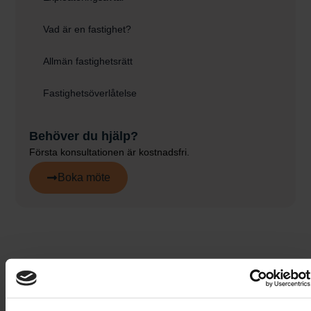
Vad är en fastighet?
Allmän fastighetsrätt
Fastighetsöverlåtelse
Behöver du hjälp?
Första konsultationen är kostnadsfri.
Boka möte
KUNDCASE
Invid Stockholm
AB
Freja Partner har varit en