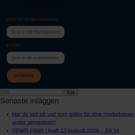
64 60
FÖRETAG (Ej OBLIGATORISK)
E-POST
Skicka
Senaste inläggen
Har du koll på vad som gäller för dina medarbetare
under semestern?
PPWR träder i kraft 12 augusti 2026 – ÄR NI