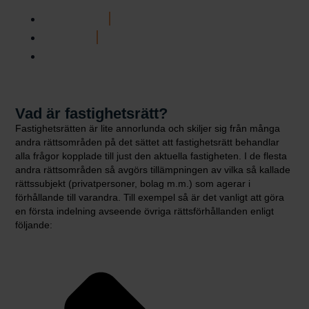
Fast paket från 2 500 kr/mån
Timtaxa från 3 300 kr/h
Svar inom 72h
Vad är fastighetsrätt?
Fastighetsrätten är lite annorlunda och skiljer sig från många
andra rättsområden på det sättet att fastighetsrätt behandlar
alla frågor kopplade till just den aktuella fastigheten. I de flesta
andra rättsområden så avgörs tillämpningen av vilka så kallade
rättssubjekt (privatpersoner, bolag m.m.) som agerar i
förhållande till varandra. Till exempel så är det vanligt att göra
en första indelning avseende övriga rättsförhållanden enligt
följande: