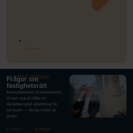
Läs mer
EN JURIST I RYGGEN
Frågor om
fastighetsrätt
Konsultationen är kostnadsfri.
Vi kan också hålla en
skräddarsydd utbildning för
ert team — första mötet är
gratis.
E-POST
E-POST
info@frejapartner.se
031 - 780