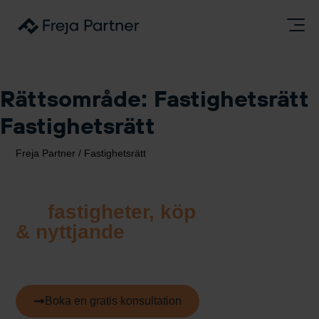
Rättsområde:
Fastighetsrätt
Fastighetsrätt
Freja Partner
/
Fastighetsrätt
Fastighetsrätt
för
fastigheter, köp
& nyttjande
Vi rådger och upprättar avtal inom fastighetsrätt för företag. Välj
mellan paketpris, löpande timtaxa eller fast pris — ni
bestämmer.
Boka en gratis konsultation