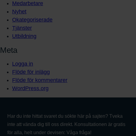
Medarbetare
Nyhet
Okategoriserade
Tjänster
Utbildning
Meta
Logga in
Flöde för inlägg
Flöde för kommentarer
WordPress.org
Har du inte hittat svaret du sökte här på sajten? Tveka
inte att vända dig till oss direkt. Konsultationen är gratis
för alla, helt under devisen: Våga fråga!