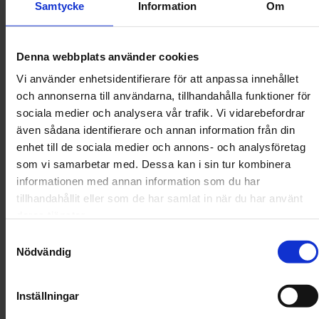
Samtycke
Information
Om
tillförlitlig och personlig partner
att jobba med. Dom la ner stor
kraft på att ta fram eventuella
Denna webbplats använder cookies
intressenter, vi hade
regelbundna avstämningar,
Vi använder enhetsidentifierare för att anpassa innehållet
Freja deltog på möten med
och annonserna till användarna, tillhandahålla funktioner för
intressenter.
sociala medier och analysera vår trafik. Vi vidarebefordrar
Hans & Lena Skoglund
även sådana identifierare och annan information från din
Läs mer
enhet till de sociala medier och annons- och analysföretag
som vi samarbetar med. Dessa kan i sin tur kombinera
informationen med annan information som du har
tillhandahållit eller som de har samlat in när du har använt
deras tjänster.
FREJA PARTNER
Relaterade rättsområden
Samtyckesval
Nödvändig
Fastighetsrätt
Sekretess, samarbete, joint venture, leverans.
Inställningar